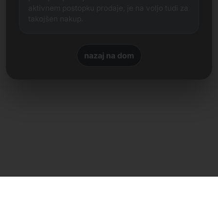
aktivnem postopku prodaje, je na voljo tudi za
takojšen nakup.
nazaj na dom
Neposreden stik