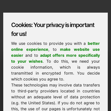
Cookies: Your privacy is important
for us!
We use cookies to provide you with a
better
online experience
, to
make website use
Domaininformation
easier
and to
adapt offers more specifically
to your wishes
. To do this, we need your
Domaininformation | Slovenscina
cookie information, which is always
transmitted in encrypted form. You decide
Posebna cena: 7.500,00 Euro (brez DDV)
which cookies you agree to.
These technologies may involve data transfers
NOVO
Privlačne alternative domen neposredno na Find-Your-
to third-party providers located in countries
Domain.eu
without an adequate level of data protection
odkrijte ->
(e.g. the United States). If you do not agree to
this, the use of our pages is unfortunately not