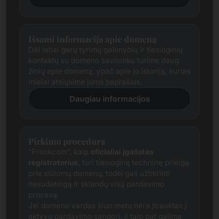
Išsami informacija apie domeną
Dėl labai gerų tyrimų galimybių ir tiesioginių
kontaktų su domeno savininku turime daug
žinių apie domeną, ypač apie jo istoriją, kurias
mielai atsiųsime jums paprašius.
Daugiau informacijos
Pirkimo procedūra
"Frankcom", kaip
oficialiai įgaliotas
registratorius
, turi tiesioginę techninę prieigą
prie siūlomų domenų, todėl gali užtikrinti
nesudėtingą ir sklandų visą pardavimo
procesą.
Jei domeno vardas šiuo metu nėra įtrauktas į
aktyvų pardavimo sandorį, jį taip pat galima