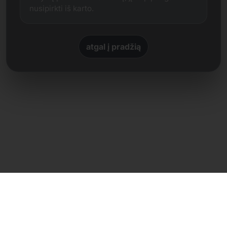
nusipirkti iš karto.
atgal į pradžią
Tiesioginis kontaktas
Frank Heilmann