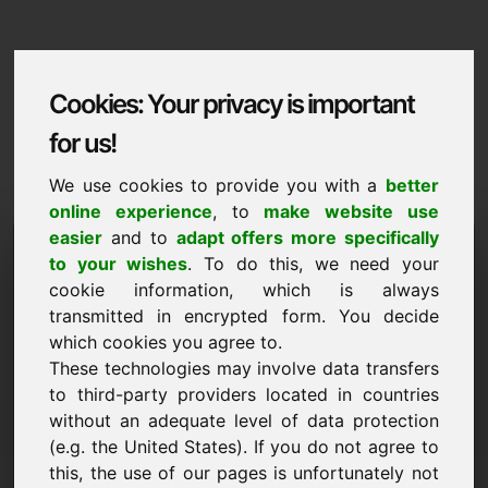
Cookies: Your privacy is important
for us!
We use cookies to provide you with a
better
online experience
, to
make website use
easier
and to
adapt offers more specifically
Domaininformation
to your wishes
. To do this, we need your
cookie information, which is always
Domaininformation | عربى
transmitted in encrypted form. You decide
سعر خاص: 7.500,00 يورو (بدون ضريبة القيمة
which cookies you agree to.
المضافة)
These technologies may involve data transfers
to third-party providers located in countries
بدائل نطاقات مميزة مباشرة على Find-Your-Domain.eu
جديد
اكتشف ->
without an adequate level of data protection
(e.g. the United States). If you do not agree to
this, the use of our pages is unfortunately not